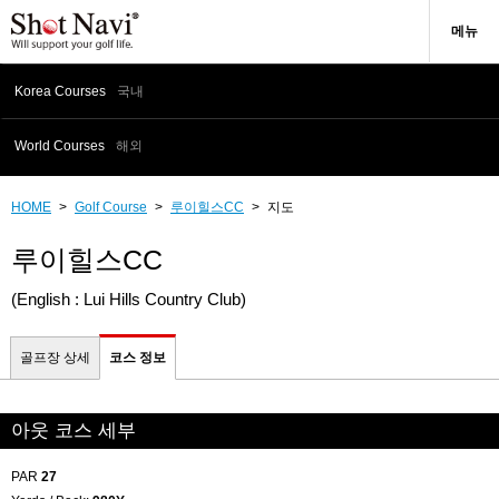
메뉴
Korea Courses
국내
World Courses
해외
HOME
>
Golf Course
>
루이힐스CC
>
지도
루이힐스CC
(English : Lui Hills Country Club)
골프장 상세
코스 정보
아웃 코스 세부
PAR
27