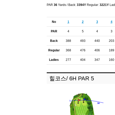
PAR
36
Yards / Back:
3394Y
Regular:
3221Y
Lad
No
1
2
3
4
PAR
4
5
4
3
Back
388
493
440
203
Regular
368
476
406
189
Ladies
277
404
347
160
힐코스/ 6H PAR 5