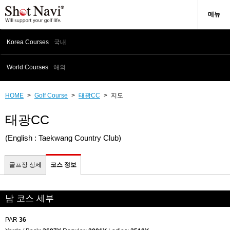
메뉴
Korea Courses
국내
World Courses
해외
HOME
>
Golf Course
>
태광CC
>
지도
태광CC
(English : Taekwang Country Club)
골프장 상세
코스 정보
남 코스 세부
PAR
36